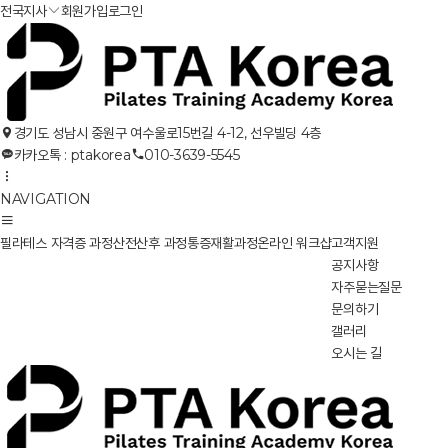
전국지사
회원가입
로그인
경기도 성남시 중원구 여수울로15번길 4-12, 선우빌딩 4층
카카오톡 : ptakorea
010-3639-5545
NAVIGATION
필라테스 자격증 과정
산전산후 과정
통증재활과정
온라인 워크샵
고객지원
공지사항
자주묻는질문
문의하기
갤러리
오시는 길